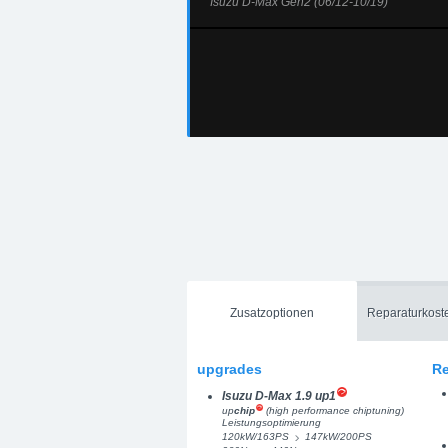
Isuzu D-Max Gen2 (06/12-10/19)
Zusatzoptionen
Reparaturkost
upgrades
Re
Isuzu D-Max 1.9 up1
up
chip
(high performance chiptuning)
Leistungsoptimierung
120kW/163PS
147kW/200PS