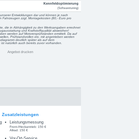
Kennfeldoptimierung
(Softwaretuning)
unserer Entwicklungen dar und können je nach
en Fahrzeugen zzgl. Montagekosten (80,- Euro pro
rte, die in Abhängigkeit zu den Werksangaben errechnet
gausstattung und Kraftstoffqualität abweichen!
en werden auf Motorenprüfständen ermittelt. Da auf
ellen, Prüfstandsrollen etc. mit angetrieben werden
diagramm deutlich später als auf dem
st natürlich auch bereits zuvor vorhanden.
Angebot drucken
Zusatzleistungen
g
Leistungsmessung
Front-/Heckantrieb: 150 €
Allrad: 150 €
Vor-Ort-Service