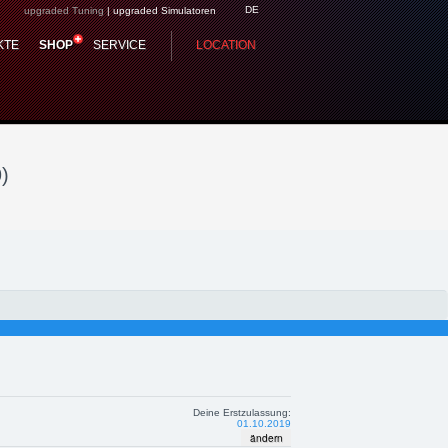
DE
upgraded Tuning
|
upgraded Simulatoren
/19) upgraded
KTE
SHOP
SERVICE
LOCATION
ierung
)
Deine Erstzulassung:
01.10.2019
ändern