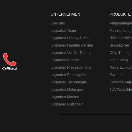
3049491
upgraded Automotive Group - das Original 
UNTERNEHMEN
PRODUKTE
Kraftstoffoptimierungen, Felgen, Fahrwerk
Straße:
Lange Straße 51
Ort:
48529
Nordh
über uns
Abgasanlage
upgraded Team
Fahrwerke un
upgraded History & Vita
Räder / Reife
upgraded Händler werden
Simulatoren
upgraded Vor-Ort-Tuning
Chip-Tuning
upgraded Portrait
eco-Tuning
upgraded Presseberichte
Reparaturkos
upgraded Philosophie
Garantie
upgraded Technologie
Getriebe-Anp
upgraded Motorsport
TÜV/Gutacht
Telefon:
+49 49 8382-3049490
Telefax:
+49
upgraded Marken
upgraded Gutschein