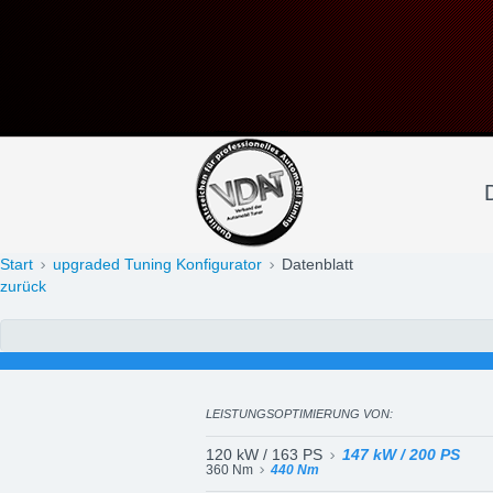
Datenblatt: Isuzu D-Max
automotive group - Chip
Start
upgraded Tuning Konfigurator
Datenblatt
zurück
LEISTUNGSOPTIMIERUNG VON:
120 kW / 163 PS
147 kW / 200 PS
360 Nm
440 Nm