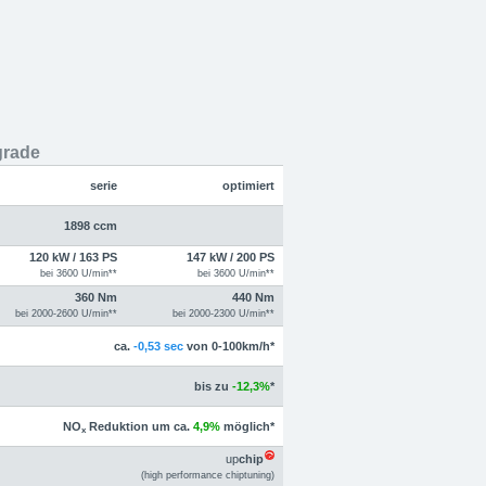
grade
serie
optimiert
1898 ccm
120 kW / 163 PS
147 kW / 200 PS
bei 3600 U/min**
bei 3600 U/min**
360 Nm
440 Nm
bei 2000-2600 U/min**
bei 2000-2300 U/min**
ca.
-0,53 sec
von 0-100km/h*
bis zu
-12,3%
*
NO
Reduktion um ca.
4,9%
möglich*
x
up
chip
(high performance chiptuning)