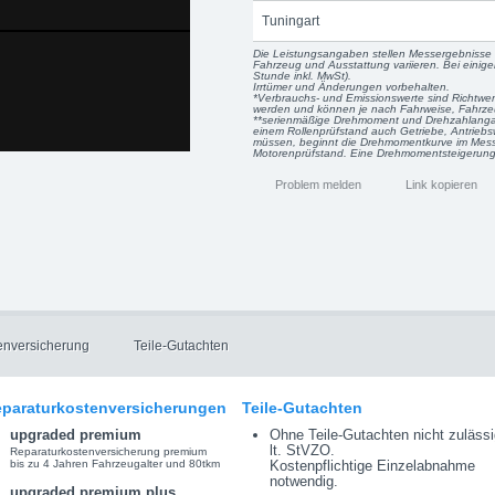
Tuningart
Die Leistungsangaben stellen Messergebnisse 
Fahrzeug und Ausstattung variieren. Bei einig
Stunde inkl. MwSt).
Irrtümer und Änderungen vorbehalten.
*Verbrauchs- und Emissionswerte sind Richtwe
werden und können je nach Fahrweise, Fahrzeu
**serienmäßige Drehmoment und Drehzahlangab
einem Rollenprüfstand auch Getriebe, Antriebsw
müssen, beginnt die Drehmomentkurve im Mess
Motorenprüfstand. Eine Drehmomentsteigerung i
Problem melden
Link kopieren
enversicherung
Teile-Gutachten
paraturkostenversicherungen
Teile-Gutachten
upgraded premium
Ohne Teile-Gutachten nicht zulässi
lt. StVZO.
Reparaturkostenversicherung premium
bis zu 4 Jahren Fahrzeugalter und 80tkm
Kostenpflichtige Einzelabnahme
notwendig.
upgraded premium plus