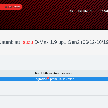
 1.9 up1 Gen2 (06/12-10
12.350 Artikel
UNTERNEHMEN
PRODU
tuning, Kraftstoffoptim
Datenblatt
Isuzu
D-Max 1.9 up1 Gen2 (06/12-10/19
Produktbewertung abgeben
up
graded
premium selection