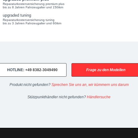
Reparaturkostenversicherung premium plus
bis zu 8 Jahren Fahrzeugalter und 150tkm
upgraded tuning
Reparaturkostenversicherung tuning
bis zu 3 Jahren Fahrzeugalter und 60tkm
2-10/19) upgraded automotive group - Chiptuning, Kraftstoffoptimieru
 360 Nm -> 147 kW / 200 PS, 440 Nm Kennfeldoptimierung by upchip -
HOTLINE:
+49 8382-3049490
Frage zu den Modellen
Produkt nicht gefunden?
Sprechen Sie uns an, wir kümmern uns darum
Stützpunkthändler nicht gefunden?
Händlersuche
upgraded.de
Telefon:
+49 49 