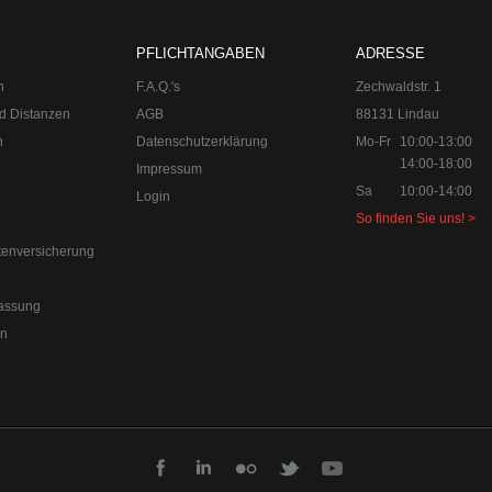
aus Lindenberg im Allgäu (ehemals Lindau am Bodensee). Der perform
PFLICHTANGABEN
ADRESSE
e, Abgasanlagen, Bremsanlagen Motorsport und Individualisierungen.
orn
n
F.A.Q.'s
Zechwaldstr. 1
d Distanzen
AGB
88131 Lindau
n
Datenschutzerklärung
Mo-Fr
10:00-13:00
14:00-18:00
Impressum
Sa
10:00-14:00
Login
So finden Sie uns! >
tenversicherung
assung
en
 49 8382-3049491